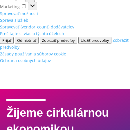
Marketing
Marketing
Spravovať možnosti
Správa služieb
Spravovať {vendor_count} dodávateľov
Prečítajte si viac o týchto účeloch
Zobraziť
Prijať
Odmietnuť
Zobraziť predvoľby
Uložiť predvoľby
predvoľby
Zásady používania súborov cookie
Ochrana osobných údajov
Žijeme cirkulárnou
ekonomikou