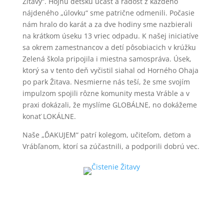
Žitavy“. Hojnú detskú účasť a radosť z každého
nájdeného „úlovku“ sme patrične odmenili. Počasie
nám hralo do karát a za dve hodiny sme nazbierali
na krátkom úseku 13 vriec odpadu. K našej iniciatíve
sa okrem zamestnancov a detí pôsobiacich v krúžku
Zelená škola pripojila i miestna samospráva. Úsek,
ktorý sa v tento deň vyčistil siahal od Horného Ohaja
po park Žitava. Nesmierne nás teší, že sme svojím
impulzom spojili rôzne komunity mesta Vráble a v
praxi dokázali, že myslíme GLOBÁLNE, no dokážeme
konať LOKÁLNE.
Naše „ĎAKUJEM“ patrí kolegom, učiteľom, deťom a
Vrábľanom, ktorí sa zúčastnili, a podporili dobrú vec.