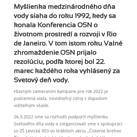
Myšlienka medzinárodného dňa
vody siaha do roku 1992, kedy sa
konala Konferencia OSN o
životnom prostredí a rozvoji v Rio
de Janeiro. V tom istom roku Valné
zhromaždenie OSN prijalo
rezolúciu, podľa ktorej bol 22.
marec každého roka vyhlásený za
Svetový deň vody.
Hlavným zameraním kampane pre rok 2022 je
podzemná voda, neviditeľný zdroj s dopadom
viditeľným všade.
26.3.2022 sme sa rozhodli podporiť myšlienku
Svetového dňa vody a zorganizovali sme v spolupráci
so ZŠ Levická 903 vo Vrábľoch akciu „Čistenie brehov