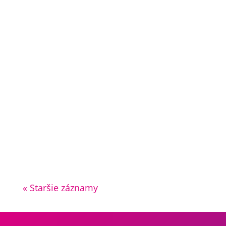
Ahoj! Samozrejme, Medzinárodný deň žien je
dôležitý čas na oslavu úspechov a práv žien po
celom svete. Takže, srdečne pozdravujeme
všetky ženy a najmä tie z rodiny Remarkplast,
prajeme im v tento špeciálny deň veľa radosti,
úspechov a hrdosti na všetky ich...
« Staršie záznamy